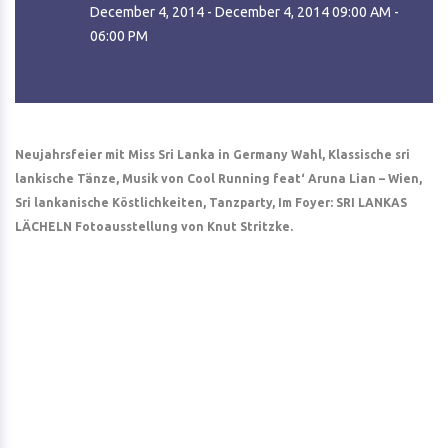
December 4, 2014 - December 4, 2014 09:00 AM -
06:00 PM
Neujahrsfeier mit Miss Sri Lanka in Germany Wahl, Klassische sri
lankische Tänze, Musik von Cool Running feat‘ Aruna Lian – Wien,
Sri lankanische Köstlichkeiten, Tanzparty, Im Foyer: SRI LANKAS
LÄCHELN Fotoausstellung von Knut Stritzke.